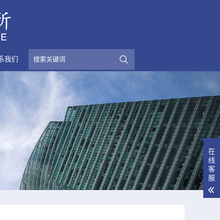
系我们
在
线
客
服