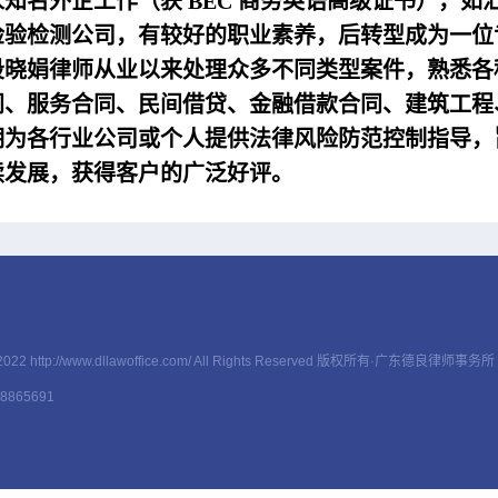
家知名外企工作（获 BEC 商务英
语高级证书），如汇
检验
检测公司，有较好的职业素养，后转型成为一位
段晓娟律师从业以来处理众多不同类型案件，熟悉各
同、服务合同、民间借贷、金
融借款合同、建筑工程
期为各行业公司或个人提供法律风险防范控
制指导，
续发展，获得
客户的广泛好评。
-2022 http://www.dllawoffice.com/ All Rights Reserved 版权所有·广东德良律师事务所
865691