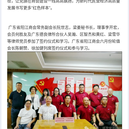
径，让党旗在商会建设一线高高飘扬，为新时代民营经济高质量
发展书写更多"红色样本"。
广东省阳江商会常务副会长阮世志，梁姜秘书长，理事李开宏，
会员何胜友及广东德良律所合伙人吴瀚、区智杰和黄红、梁雪华
等律师党员参加了签约仪式和学习。广东省阳江商会六月份轮值
会长陈朝赞、徐加健列席签约仪式和参与学习。